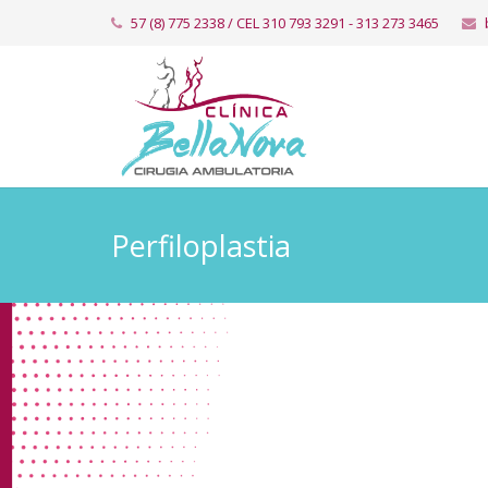
57 (8) 775 2338 / CEL 310 793 3291 - ​​313 273 3465
Perfiloplastia