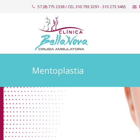
57 (8) 775 2338 / CEL 310 793 3291 - ​​313 273 3465
Mentoplastia