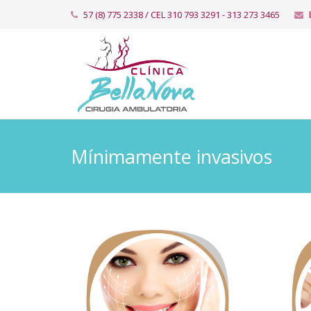
57 (8) 775 2338 / CEL 310 793 3291 - ​​313 273 3465
Mínimamente invasivos